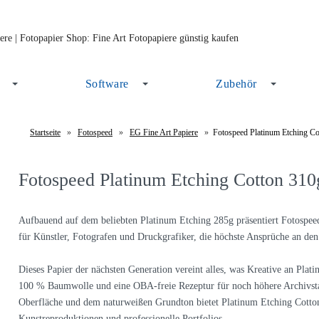
Software
Zubehör
Startseite
»
Fotospeed
»
EG Fine Art Papiere
»
Fotospeed Platinum Etching Co
Fotospeed Platinum Etching Cotton 310
Aufbauend auf dem beliebten Platinum Etching 285g präsentiert Fotospe
für Künstler, Fotografen und Druckgrafiker, die höchste Ansprüche an den
Dieses Papier der nächsten Generation vereint alles, was Kreative an Plat
100 % Baumwolle und eine OBA-freie Rezeptur für noch höhere Archivstabil
Oberfläche und dem naturweißen Grundton bietet Platinum Etching Cotton
Kunstreproduktionen und professionelle Portfolios.