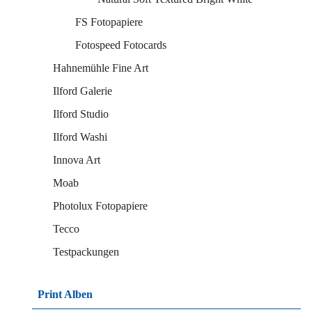
FS Fotopapiere
Fotospeed Fotocards
Hahnemühle Fine Art
Ilford Galerie
Ilford Studio
Ilford Washi
Innova Art
Moab
Photolux Fotopapiere
Tecco
Testpackungen
Print Alben