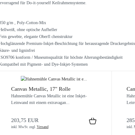
rvorragend für Do-it-yourself Keilrahmensysteme.
350 g/m , Poly-Cotton-Mix
Hellweiß, ohne optische Aufheller
Fein gewebte, elegante Oberfl chenstruktur
Hochglänzende Premium-Inkjet-Beschichtung für herausragende Druckergebniss
Säure- und ligninfrei
ISO9706 konform / Museumsqualität für höchste Alterungsbeständigkeit
Kompatibel mit Pigment- und Dye-Inkjet-Systemen
Canvas Metallic, 17" Rolle
Can
Hahnemühle Canvas Metallic ist eine Inkjet-
Hahn
Leinwand mit einem extravagan...
Lein
203,75 EUR
285
inkl. MwSt.
zzgl.
Versand
inkl.