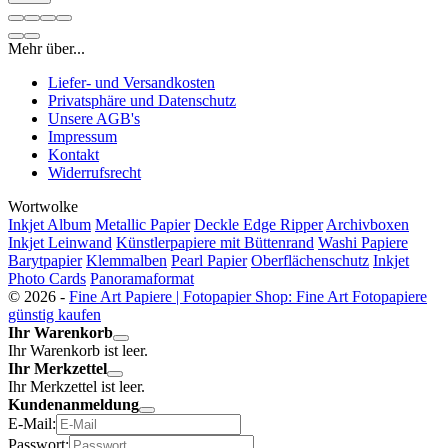
Mehr über...
Liefer- und Versandkosten
Privatsphäre und Datenschutz
Unsere AGB's
Impressum
Kontakt
Widerrufsrecht
Wortwolke
Inkjet Album
Metallic Papier
Deckle Edge Ripper
Archivboxen
Inkjet Leinwand
Künstlerpapiere mit Büttenrand
Washi Papiere
Barytpapier
Klemmalben
Pearl Papier
Oberflächenschutz
Inkjet
Photo Cards
Panoramaformat
© 2026 -
Fine Art Papiere | Fotopapier Shop: Fine Art Fotopapiere
günstig kaufen
Ihr Warenkorb
Ihr Warenkorb ist leer.
Ihr Merkzettel
Ihr Merkzettel ist leer.
Kundenanmeldung
E-Mail:
Passwort: