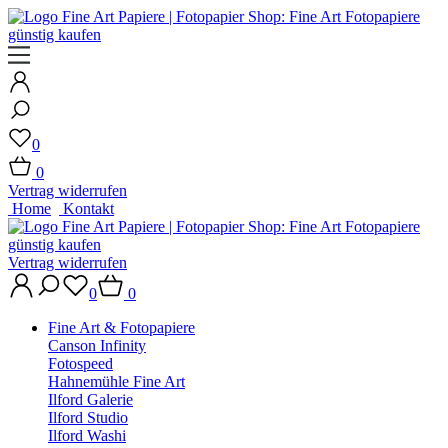
0
0
Vertrag widerrufen
Home
Kontakt
Vertrag widerrufen
0
0
Fine Art & Fotopapiere
Canson Infinity
Fotospeed
Hahnemühle Fine Art
Ilford Galerie
Ilford Studio
Ilford Washi