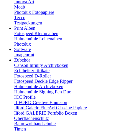
Innova Art
Moab
Photolux Fotopapiere
Tecco
Testpackungen
Print Alben
Fotospeed Klemmalben
Hahnemühle Leinenalben
Photolux
Software
Imageprint
Zubehör
Canson Infinity Archivboxen
Echtheitszertifikate
Fotospeed D-Roller
Fotospeed Deckle Edge Ripper
Hahnemühle Archivboxen
Hahnemühle Signing Pen Duo
ICC Profile
ILFORD Creative Emulsion
Ilford Galerie FineArt Glassine Papiere
Ilford GALERIE Portfolio Boxen
Oberflächenschutz
Baumwollhandschuhe
Tinten