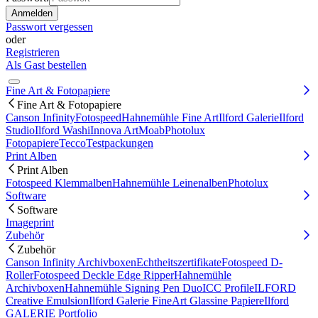
Passwort vergessen
oder
Registrieren
Als Gast bestellen
Fine Art & Fotopapiere
Fine Art & Fotopapiere
Canson Infinity
Fotospeed
Hahnemühle Fine Art
Ilford Galerie
Ilford
Studio
Ilford Washi
Innova Art
Moab
Photolux
Fotopapiere
Tecco
Testpackungen
Print Alben
Print Alben
Fotospeed Klemmalben
Hahnemühle Leinenalben
Photolux
Software
Software
Imageprint
Zubehör
Zubehör
Canson Infinity Archivboxen
Echtheitszertifikate
Fotospeed D-
Roller
Fotospeed Deckle Edge Ripper
Hahnemühle
Archivboxen
Hahnemühle Signing Pen Duo
ICC Profile
ILFORD
Creative Emulsion
Ilford Galerie FineArt Glassine Papiere
Ilford
GALERIE Portfolio