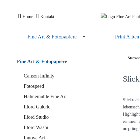
Home
Kontakt
Fine Art & Fotopapiere
Print Alben
Startseit
Fine Art & Fotopapiere
Canson Infinity
Slick
Fotospeed
Hahnemühle Fine Art
Slickrock
Ilford Galerie
lebensech
Highlight
Ilford Studio
erinnern 
Ilford Washi
ursprüngl
Innova Art