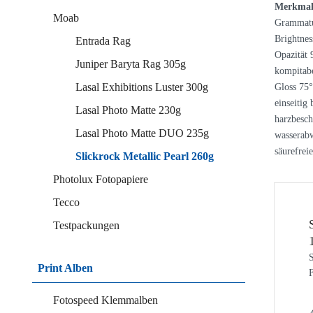
Merkmal
Moab
Grammatu
Brightne
Entrada Rag
Opazität 
Juniper Baryta Rag 305g
kompitabe
Lasal Exhibitions Luster 300g
Gloss 75
einseitig
Lasal Photo Matte 230g
harzbesch
Lasal Photo Matte DUO 235g
wasserab
säurefreie
Slickrock Metallic Pearl 260g
Photolux Fotopapiere
Tecco
Testpackungen
S
Print Alben
F
Fotospeed Klemmalben