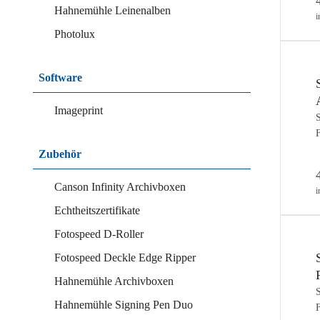
Hahnemühle Leinenalben
i
Photolux
Software
Imageprint
S
F
Zubehör
Canson Infinity Archivboxen
i
Echtheitszertifikate
Fotospeed D-Roller
Fotospeed Deckle Edge Ripper
Hahnemühle Archivboxen
S
Hahnemühle Signing Pen Duo
F