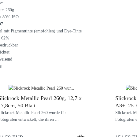
e:
r: 260g
ss 80% ISO
97
l mit Pigmenttinte (empfohlen) und Dye-Tinte
° 62%
 bedruckbar
ichtet
weisend
s
Slickrock Metallic Pearl 260g, 12,7 x
Slickrock
17,8cm, 50 Blatt
A3+, 25 B
lickrock Metallic Pearl 260 wurde für
Slickrock Me
otografen entwickelt, die ihren ...
Fotografen e