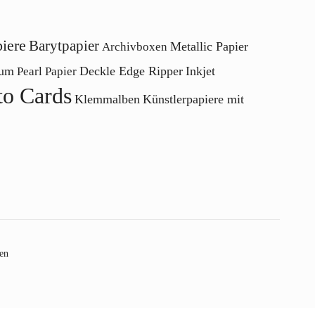
iere
Barytpapier
Metallic Papier
Archivboxen
bum
Deckle Edge Ripper
Inkjet
Pearl Papier
to Cards
Klemmalben
Künstlerpapiere mit
fen