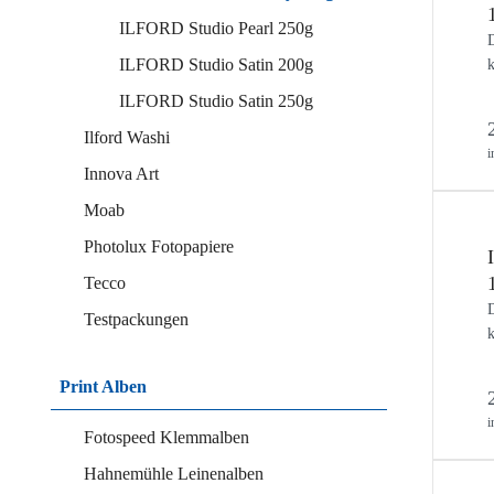
ILFORD Studio Pearl 250g
D
ILFORD Studio Satin 200g
k
ILFORD Studio Satin 250g
Ilford Washi
i
Innova Art
Moab
Photolux Fotopapiere
Tecco
D
Testpackungen
k
Print Alben
i
Fotospeed Klemmalben
Hahnemühle Leinenalben