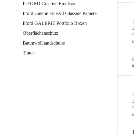
ILFORD Creative Emulsion
Ilford Galerie FineArt Glassine Papiere
Ilford GALERIE Portfolio Boxen
Oberflächenschutz
D
k
Baumwollhandschuhe
Tinten
i
D
k