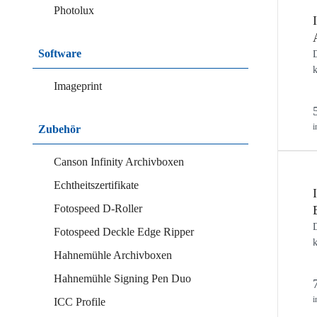
Photolux
Software
D
k
Imageprint
i
Zubehör
Canson Infinity Archivboxen
Echtheitszertifikate
Fotospeed D-Roller
D
Fotospeed Deckle Edge Ripper
k
Hahnemühle Archivboxen
Hahnemühle Signing Pen Duo
i
ICC Profile