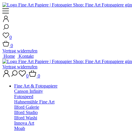
0
0
Vertrag widerrufen
Home
Kontakt
Vertrag widerrufen
0
0
Fine Art & Fotopapiere
Canson Infinity
Fotospeed
Hahnemühle Fine Art
Ilford Galerie
Ilford Studio
Ilford Washi
Innova Art
Moab