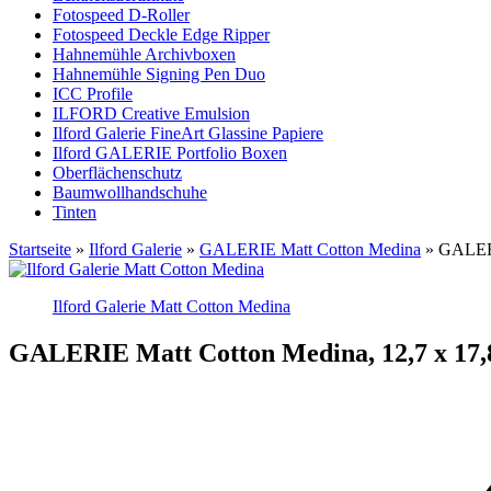
Fotospeed D-Roller
Fotospeed Deckle Edge Ripper
Hahnemühle Archivboxen
Hahnemühle Signing Pen Duo
ICC Profile
ILFORD Creative Emulsion
Ilford Galerie FineArt Glassine Papiere
Ilford GALERIE Portfolio Boxen
Oberflächenschutz
Baumwollhandschuhe
Tinten
Startseite
»
Ilford Galerie
»
GALERIE Matt Cotton Medina
»
GALERI
Ilford Galerie Matt Cotton Medina
GALERIE Matt Cotton Medina, 12,7 x 17,8