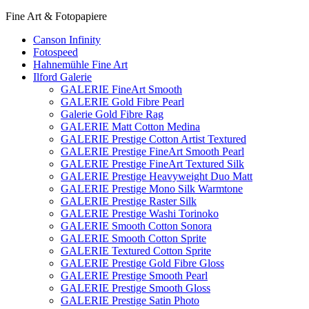
Fine Art & Fotopapiere
Canson Infinity
Fotospeed
Hahnemühle Fine Art
Ilford Galerie
GALERIE FineArt Smooth
GALERIE Gold Fibre Pearl
Galerie Gold Fibre Rag
GALERIE Matt Cotton Medina
GALERIE Prestige Cotton Artist Textured
GALERIE Prestige FineArt Smooth Pearl
GALERIE Prestige FineArt Textured Silk
GALERIE Prestige Heavyweight Duo Matt
GALERIE Prestige Mono Silk Warmtone
GALERIE Prestige Raster Silk
GALERIE Prestige Washi Torinoko
GALERIE Smooth Cotton Sonora
GALERIE Smooth Cotton Sprite
GALERIE Textured Cotton Sprite
GALERIE Prestige Gold Fibre Gloss
GALERIE Prestige Smooth Pearl
GALERIE Prestige Smooth Gloss
GALERIE Prestige Satin Photo