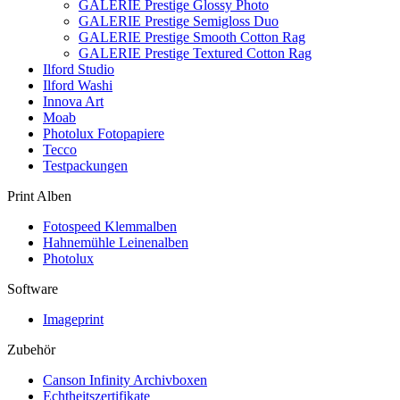
GALERIE Prestige Glossy Photo
GALERIE Prestige Semigloss Duo
GALERIE Prestige Smooth Cotton Rag
GALERIE Prestige Textured Cotton Rag
Ilford Studio
Ilford Washi
Innova Art
Moab
Photolux Fotopapiere
Tecco
Testpackungen
Print Alben
Fotospeed Klemmalben
Hahnemühle Leinenalben
Photolux
Software
Imageprint
Zubehör
Canson Infinity Archivboxen
Echtheitszertifikate