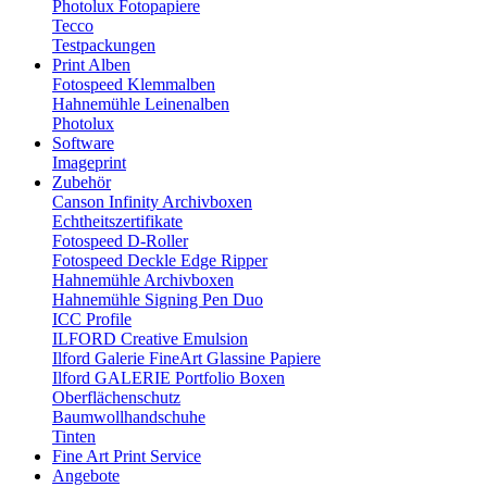
Photolux Fotopapiere
Tecco
Testpackungen
Print Alben
Fotospeed Klemmalben
Hahnemühle Leinenalben
Photolux
Software
Imageprint
Zubehör
Canson Infinity Archivboxen
Echtheitszertifikate
Fotospeed D-Roller
Fotospeed Deckle Edge Ripper
Hahnemühle Archivboxen
Hahnemühle Signing Pen Duo
ICC Profile
ILFORD Creative Emulsion
Ilford Galerie FineArt Glassine Papiere
Ilford GALERIE Portfolio Boxen
Oberflächenschutz
Baumwollhandschuhe
Tinten
Fine Art Print Service
Angebote