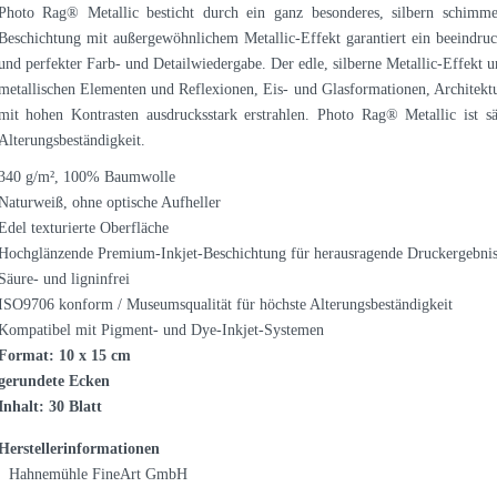
Photo Rag® Metallic besticht durch ein ganz besonderes, silbern schimme
Beschichtung mit außergewöhnlichem Metallic-Effekt garantiert ein beeindru
und perfekter Farb- und Detailwiedergabe. Der edle, silberne Metallic-Effekt un
metallischen Elementen und Reflexionen, Eis- und Glasformationen, Architek
mit hohen Kontrasten ausdrucksstark erstrahlen. Photo Rag® Metallic ist sä
Alterungsbeständigkeit.
340 g/m², 100% Baumwolle
Naturweiß, ohne optische Aufheller
Edel texturierte Oberfläche
Hochglänzende Premium-Inkjet-Beschichtung für herausragende Druckergebniss
Säure- und ligninfrei
ISO9706 konform / Museumsqualität für höchste Alterungsbeständigkeit
Kompatibel mit Pigment- und Dye-Inkjet-Systemen
Format: 10 x 15 cm
gerundete Ecken
Inhalt: 30 Blatt
Herstellerinformationen
Hahnemühle FineArt GmbH