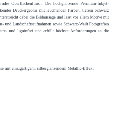
rndes Oberflächenfinish. Die hochglänzende Premium-Inkjet-
ckendes Druckergebnis mit leuchtenden Farben, tiefem Schwarz
terstreicht dabei die Bildaussage und lässt vor allem Motive mit
tur- und Landschaftsaufnahmen sowie Schwarz-Weiß Fotografien
ure- und ligninfrei und erfüllt höchste Anforderungen an die
e mit einzigartigem, silberglänzendem Metallic-Effekt