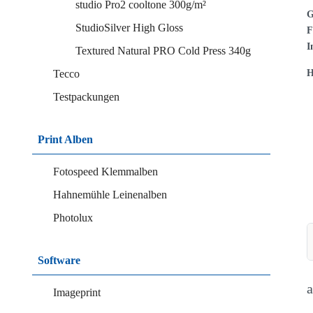
studio Pro2 cooltone 300g/m²
G
StudioSilver High Gloss
F
I
Textured Natural PRO Cold Press 340g
H
Tecco
Testpackungen
Print Alben
Fotospeed Klemmalben
Hahnemühle Leinenalben
Photolux
Software
a
Imageprint