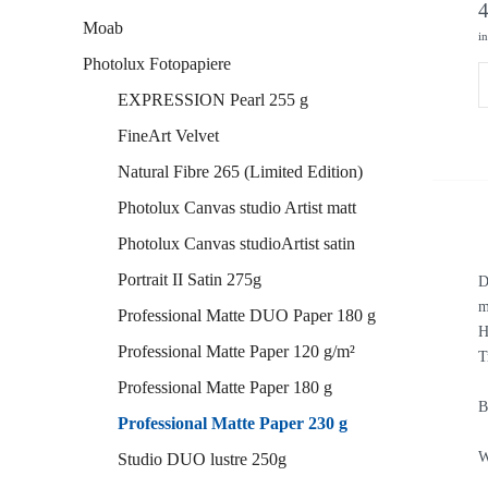
Moab
i
Photolux Fotopapiere
EXPRESSION Pearl 255 g
FineArt Velvet
Natural Fibre 265 (Limited Edition)
Photolux Canvas studio Artist matt
Photolux Canvas studioArtist satin
Portrait II Satin 275g
D
m
Professional Matte DUO Paper 180 g
H
Professional Matte Paper 120 g/m²
T
Professional Matte Paper 180 g
B
Professional Matte Paper 230 g
W
Studio DUO lustre 250g