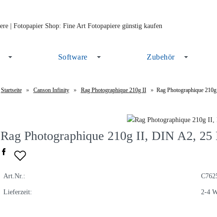
Software
Zubehör
Startseite
»
Canson Infinity
»
Rag Photographique 210g II
»
Rag Photographique 210g 
Rag Photographique 210g II, DIN A2, 25 
Art.Nr.:
C762
Lieferzeit:
2-4 W