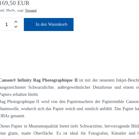
169,50 EUR
inkl. MwSt.,
zzgl.
Versand
In den Warenkorb
Canson® Infinity Rag Photographique II
ist mit der neuesten Inkjet-Beschi
ausgezeichneter Schwarzdichte, außergewöhnlicher Detailtreue und einem r
Papiers erhalten bleibt.
Rag Photographique II wird von den Papiermachern der Papiermühle Canson i
Baumwolle, wodurch sich das Papier weich und sinnlich anfühlt. Das Papier hat
OBAs genannt.
Dieses Papier in Museumsqualität bietet tiefe Schwarztöne, hervorragende Bild
eine glatte, matte Oberfläche. Es ist ideal für Fotografen, Künstler und